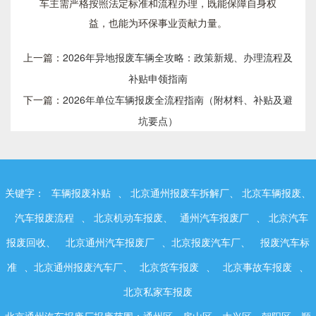
车主需严格按照法定标准和流程办理，既能保障自身权
益，也能为环保事业贡献力量。
上一篇：
2026年异地报废车辆全攻略：政策新规、办理流程及
补贴申领指南
下一篇：
2026年单位车辆报废全流程指南（附材料、补贴及避
坑要点）
关键字：
车辆报废补贴
、 北京通州报废车拆解厂、 北京车辆报废、
汽车报废流程
、 北京机动车报废、
通州汽车报废厂
、 北京汽车
报废回收、
北京通州汽车报废厂
、北京报废汽车厂、
报废汽车标
准
、北京通州报废汽车厂、
北京货车报废
、
北京事故车报废
、
北京私家车报废
北京通州汽车报废厂报废范围：通州区，房山区，大兴区，朝阳区，顺