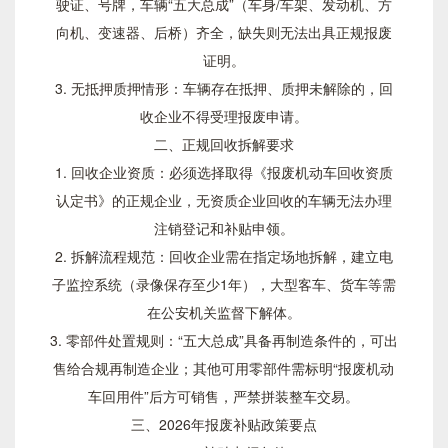
驶证、号牌，车辆“五大总成”（车身/车架、发动机、方
向机、变速器、后桥）齐全，缺失则无法出具正规报废
证明。
3. 无抵押质押情形：车辆存在抵押、质押未解除的，回
收企业不得受理报废申请。
二、正规回收拆解要求
1. 回收企业资质：必须选择取得《报废机动车回收资质
认定书》的正规企业，无资质企业回收的车辆无法办理
注销登记和补贴申领。
2. 拆解流程规范：回收企业需在指定场地拆解，建立电
子监控系统（录像保存至少1年），大型客车、货车等需
在公安机关监督下解体。
3. 零部件处置规则：“五大总成”具备再制造条件的，可出
售给合规再制造企业；其他可用零部件需标明“报废机动
车回用件”后方可销售，严禁拼装整车交易。
三、2026年报废补贴政策要点