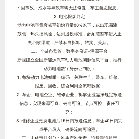
• 因事故、泡水等导致车辆无法修复，车主自愿报废。
2. 电池报废判定
动力电池容量衰减至初始容量80%以下，或出现漏液、
鼓包、热失控风险，达到退役标准，必须随整车进入正
规回收渠道，严禁私自拆卸、转卖、丢弃。
二、全链条监管：数字身份证+溯源平台
新规建立全国新能源汽车动力电池溯源信息平台，推行
动力电池数字身份证制度：
1. 每块动力电池赋唯一编码，关联生产、装车、维修、
报废、回收、综合利用全流程数据；
2. 车企、电池企业、维修企业、拆解企业需按规定报送
信息，实现来源可查、去向可追、节点可控、责任可
究；
3. 维修企业更换电池后15日内报送信息，车企40日内完
成平台录入，确保流向可追溯。
三、主体责任划分：谁生产谁负责，谁经手谁担责